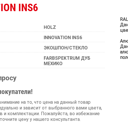
ION INS6
RA
Дан
HOLZ
цве
INNOVATION INS6
Алю
Дан
ЭКОШПОН/СТЕКЛО
алю
пол
FARBSPEKTRUM ДУБ
МЕХИКО
просу
окупатели!
имание на то, что цена на данный товар
дуально и зависит от выбранного вами цвета,
в и комплектации. Пожалуйста, во избежание
точните цену у нашего консультанта.